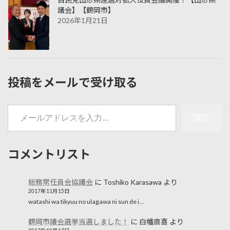
議会】【鶴岡市】
2026年1月21日
投稿をメールで受け取る
メールアドレスを入力...
購読
コメントリスト
総務常任員会協議会
に
Toshiko Karasawa
より
2017年11月15日
watashi wa tikyuu no ulagawa ni sun de i…
鶴岡市議会選挙当選しました！
に
白幡直喜
より