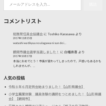
購読
コメントリスト
総務常任員会協議会
に
Toshiko Karasawa
より
2017年11月15日
watashi wa tikyuu no ulagawa ni sun de i…
鶴岡市議会選挙当選しました！
に
白幡直喜
より
2017年10月17日
本当におめでとう！ 市長が変わってしまったので、戸惑いもあるかも
しれませんが、…
人気の投稿
令和８年６月定例会始まりました！【山形県議会】
小学生職業体験 議員体験の講師をつとめました！【山形県議
会】【鶴岡市】