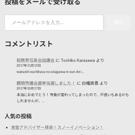
投稿をメールで受け取る
メールアドレスを入力...
購読
コメントリスト
総務常任員会協議会
に
Toshiko Karasawa
より
2017年11月15日
watashi wa tikyuu no ulagawa ni sun de i…
鶴岡市議会選挙当選しました！
に
白幡直喜
より
2017年10月17日
本当におめでとう！ 市長が変わってしまったので、戸惑いもあるかも
しれませんが、…
人気の投稿
克雪アドバイザー拝命！スノーイノベーション！