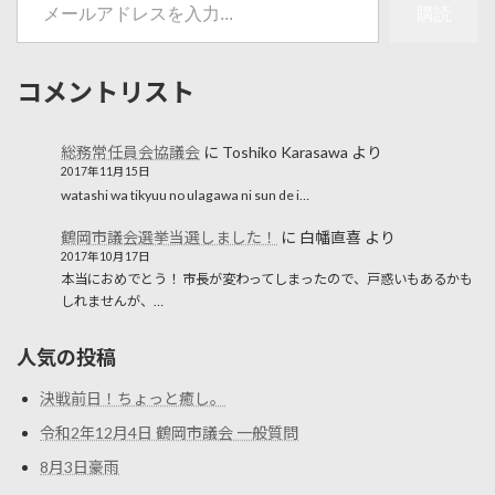
購読
コメントリスト
総務常任員会協議会
に
Toshiko Karasawa
より
2017年11月15日
watashi wa tikyuu no ulagawa ni sun de i…
鶴岡市議会選挙当選しました！
に
白幡直喜
より
2017年10月17日
本当におめでとう！ 市長が変わってしまったので、戸惑いもあるかも
しれませんが、…
人気の投稿
決戦前日！ちょっと癒し。
令和2年12月4日 鶴岡市議会 一般質問
8月3日豪雨