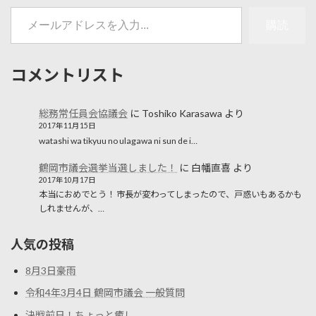
メールアドレスを入力...
購読
コメントリスト
総務常任員会協議会
に
Toshiko Karasawa
より
2017年11月15日
watashi wa tikyuu no ulagawa ni sun de i…
鶴岡市議会選挙当選しました！
に
白幡直喜
より
2017年10月17日
本当におめでとう！ 市長が変わってしまったので、戸惑いもあるかも
しれませんが、…
人気の投稿
8月3日豪雨
令和4年3月4日 鶴岡市議会 一般質問
決戦前日！ちょっと癒し。