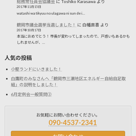
総務常任員会協議会
に
Toshiko Karasawa
より
2017年11月15日
watashi wa tikyuu no ulagawa ni sun de i…
鶴岡市議会選挙当選しました！
に
白幡直喜
より
2017年10月17日
本当におめでとう！ 市長が変わってしまったので、戸惑いもあるかも
しれませんが、…
人気の投稿
小堅ランドにいきました！
白鷹町のみなさんへ「鶴岡市三瀬地区エネルギー自給自足取
組」の説明をしました！
6月定例会一般質問②
お気軽にお問い合わせください。
090-4537-2341