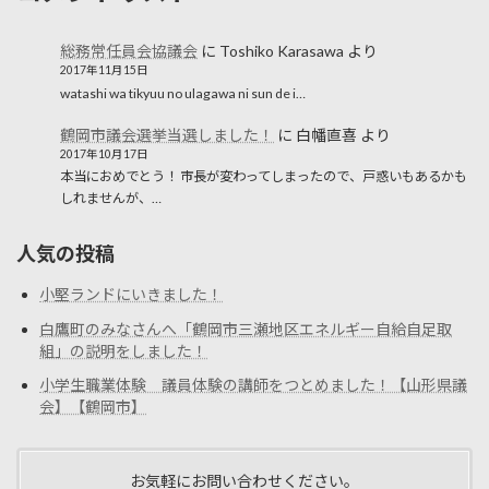
総務常任員会協議会
に
Toshiko Karasawa
より
2017年11月15日
watashi wa tikyuu no ulagawa ni sun de i…
鶴岡市議会選挙当選しました！
に
白幡直喜
より
2017年10月17日
本当におめでとう！ 市長が変わってしまったので、戸惑いもあるかも
しれませんが、…
人気の投稿
小堅ランドにいきました！
白鷹町のみなさんへ「鶴岡市三瀬地区エネルギー自給自足取
組」の説明をしました！
小学生職業体験 議員体験の講師をつとめました！【山形県議
会】【鶴岡市】
お気軽にお問い合わせください。