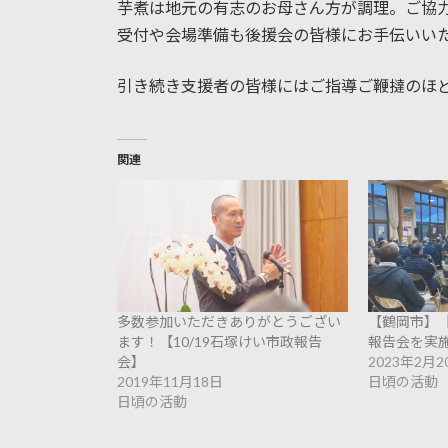
芋煮は地元の有志のお母さん方が調理。ご協
受付や会場準備も後援会の皆様にお手伝いい
引き続き支援者の皆様にはご指導ご鞭撻のほ
関連
多数参加いただきありがとうござい
【鶴岡市】
ます！【10/19石塚けい市政報告
報告会を実
会】
2023年2月2
2019年11月18日
日頃の活動
日頃の活動