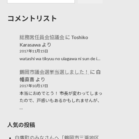
コメントリスト
総務常任員会協議会
に
Toshiko
Karasawa
より
2017年11月15日
watashi wa tikyuu no ulagawa ni sun de i…
鶴岡市議会選挙当選しました！
に
白
幡直喜
より
2017年10月17日
本当におめでとう！ 市長が変わってしまっ
たので、戸惑いもあるかもしれませんが、
…
人気の投稿
白鷹町のみなさんへ「鶴岡市三瀬地区