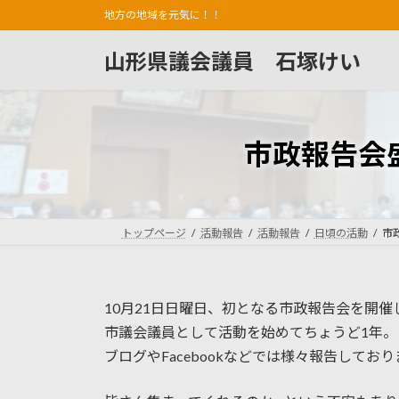
コ
ナ
地方の地域を元気に！！
ン
ビ
テ
ゲ
山形県議会議員 石塚けい
ン
ー
ツ
シ
へ
ョ
ス
ン
市政報告会
キ
に
ッ
移
プ
動
トップページ
活動報告
活動報告
日頃の活動
市
10月21日日曜日、初となる市政報告会を開催
市議会議員として活動を始めてちょうど1年。
ブログやFacebookなどでは様々報告して