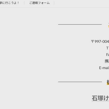
挙に行こうよ！
ご連絡フォーム
〒997-0
T
F
携
E-mai
石塚