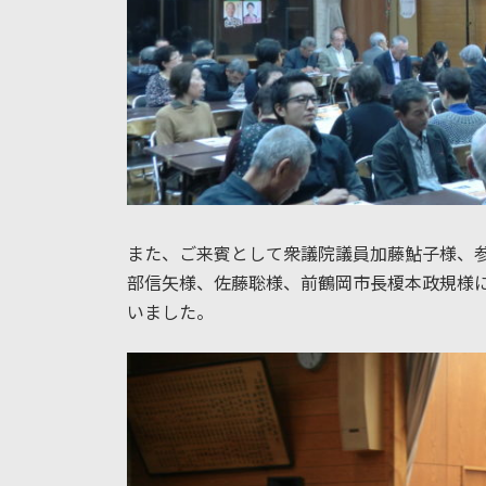
また、ご来賓として衆議院議員加藤鮎子様、
部信矢様、佐藤聡様、前鶴岡市長榎本政規様
いました。