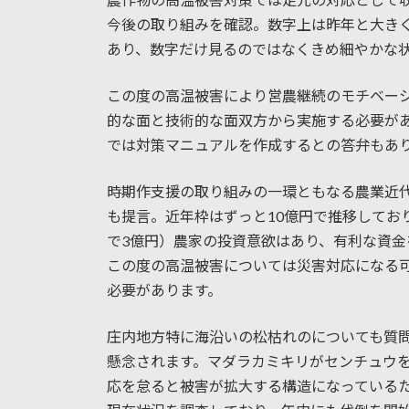
今後の取り組みを確認。数字上は昨年と大き
あり、数字だけ見るのではなくきめ細やかな
この度の高温被害により営農継続のモチベー
的な面と技術的な面双方から実施する必要が
では対策マニュアルを作成するとの答弁もあ
時期作支援の取り組みの一環ともなる農業近
も提言。近年枠はずっと10億円で推移してお
で3億円）農家の投資意欲はあり、有利な資
この度の高温被害については災害対応になる
必要があります。
庄内地方特に海沿いの松枯れのについても質
懸念されます。マダラカミキリがセンチュウ
応を怠ると被害が拡大する構造になっている