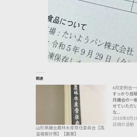
関連
6月定例会一
すっかり投
月議会の一般
せていただい
な…
2018年8月1
日頃の活動
山形県議会農林水産常任委員会【高
温被害対策】【農業】