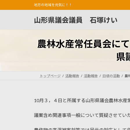
コ
ナ
地方の地域を元気に！！
ン
ビ
テ
ゲ
山形県議会議員 石塚けい
ン
ー
ツ
シ
へ
ョ
農林水産常任員会にて
ス
ン
キ
に
県
ッ
移
プ
動
トップページ
活動報告
活動報告
日頃の活動
農
10月３，４日と所属する山形県議会農林水産
議案含め関連事項一般について質疑させてい
農作物の高温被害対策では足元の対応として