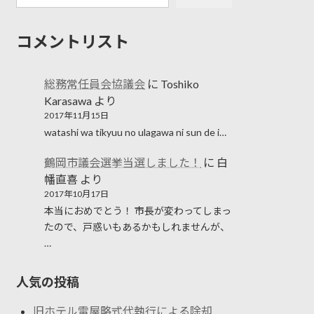
コメントリスト
総務常任員会協議会
に
Toshiko
Karasawa
より
2017年11月15日
watashi wa tikyuu no ulagawa ni sun de i…
鶴岡市議会選挙当選しました！
に
白
幡直喜
より
2017年10月17日
本当におめでとう！ 市長が変わってしまっ
たので、戸惑いもあるかもしれませんが、
…
人気の投稿
旧ホテル雷屋略式代執行による除却