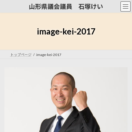
コ
ナ
山形県議会議員 石塚けい
ン
ビ
テ
ゲ
ン
ー
ツ
シ
image-kei-2017
へ
ョ
ス
ン
キ
に
ッ
移
トップページ
image-kei-2017
プ
動