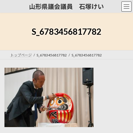
コ
ナ
山形県議会議員 石塚けい
ン
ビ
テ
ゲ
ン
ー
ツ
シ
S_6783456817782
へ
ョ
ス
ン
キ
に
ッ
移
トップページ
S_6783456817782
S_6783456817782
プ
動