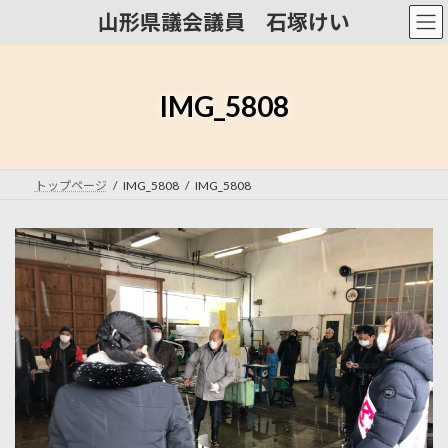
コ
ナ
山形県議会議員 石塚けい
ン
ビ
テ
ゲ
ン
ー
ツ
シ
IMG_5808
へ
ョ
ス
ン
キ
に
ッ
移
トップページ
IMG_5808
IMG_5808
プ
動