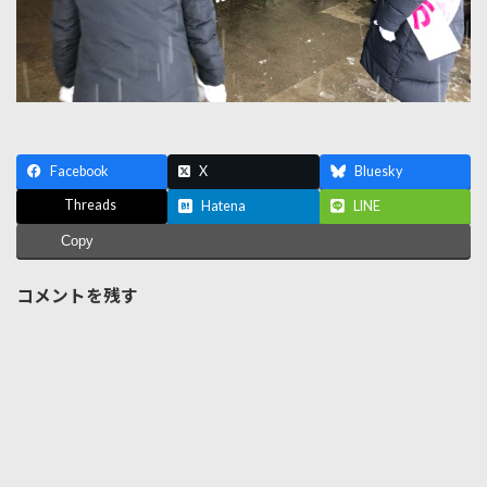
Facebook
X
Bluesky
Threads
Hatena
LINE
Copy
コメントを残す