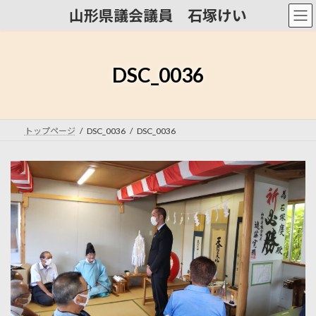
コ
ナ
山形県議会議員 石塚けい
ン
ビ
テ
ゲ
ン
ー
ツ
シ
DSC_0036
へ
ョ
ス
ン
キ
に
ッ
移
トップページ
DSC_0036
DSC_0036
プ
動