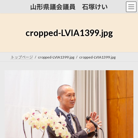
コ
ナ
山形県議会議員 石塚けい
ン
ビ
テ
ゲ
ン
ー
ツ
シ
cropped-LVIA1399.jpg
へ
ョ
ス
ン
キ
に
ッ
移
トップページ
cropped-LVIA1399.jpg
cropped-LVIA1399.jpg
プ
動