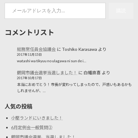
メールアドレスを入力...
購読
コメントリスト
総務常任員会協議会
に
Toshiko Karasawa
より
2017年11月15日
watashi wa tikyuu no ulagawa ni sun de i…
鶴岡市議会選挙当選しました！
に
白幡直喜
より
2017年10月17日
本当におめでとう！ 市長が変わってしまったので、戸惑いもあるかも
しれませんが、…
人気の投稿
小堅ランドにいきました！
6月定例会一般質問②
鶴岡市議会選挙、当選しました！