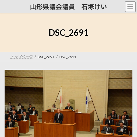
コ
ナ
山形県議会議員 石塚けい
ン
ビ
テ
ゲ
ン
ー
ツ
シ
DSC_2691
へ
ョ
ス
ン
キ
に
ッ
移
トップページ
DSC_2691
DSC_2691
プ
動