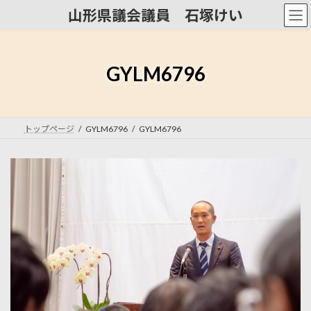
コ
ナ
山形県議会議員 石塚けい
ン
ビ
テ
ゲ
ン
ー
ツ
シ
GYLM6796
へ
ョ
ス
ン
キ
に
ッ
移
トップページ
GYLM6796
GYLM6796
プ
動