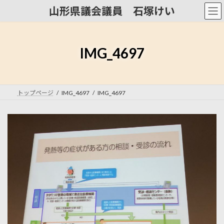
コ
ナ
山形県議会議員 石塚けい
ン
ビ
テ
ゲ
ン
ー
ツ
シ
IMG_4697
へ
ョ
ス
ン
キ
に
ッ
移
トップページ
IMG_4697
IMG_4697
プ
動