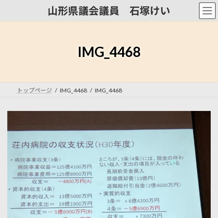
コ
ナ
山形県議会議員 石塚けい
ン
ビ
テ
ゲ
ン
ー
ツ
シ
IMG_4468
へ
ョ
ス
ン
キ
に
ッ
移
トップページ
IMG_4468
IMG_4468
プ
動