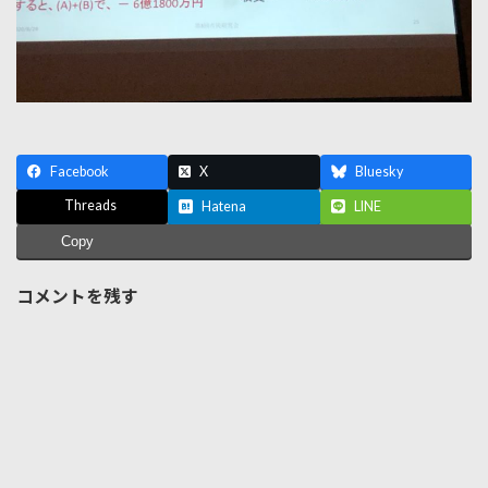
Facebook
X
Bluesky
Threads
Hatena
LINE
Copy
コメントを残す