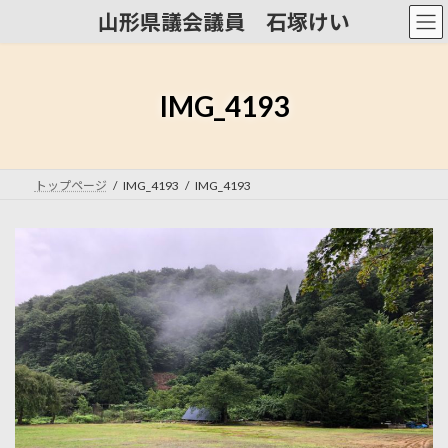
コ
ナ
山形県議会議員 石塚けい
ン
ビ
テ
ゲ
ン
ー
ツ
シ
IMG_4193
へ
ョ
ス
ン
キ
に
ッ
移
トップページ
IMG_4193
IMG_4193
プ
動