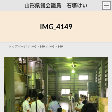
コ
ナ
山形県議会議員 石塚けい
ン
ビ
テ
ゲ
ン
ー
ツ
シ
IMG_4149
へ
ョ
ス
ン
キ
に
ッ
移
トップページ
IMG_4149
IMG_4149
プ
動