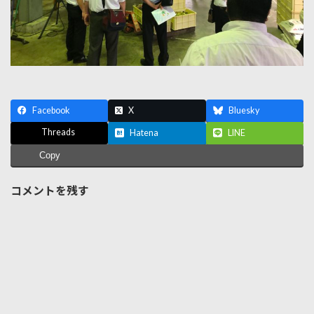
Facebook
X
Bluesky
Threads
Hatena
LINE
Copy
コメントを残す