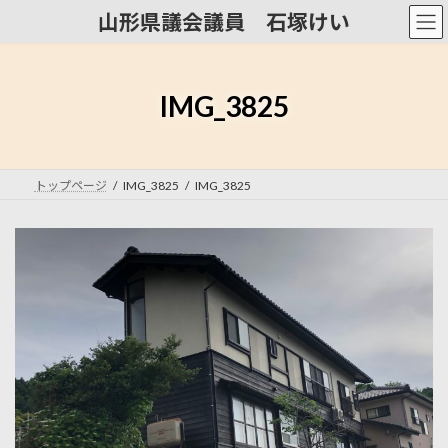
コ
ナ
山形県議会議員 石塚けい
ン
ビ
テ
ゲ
ン
ー
ツ
シ
IMG_3825
へ
ョ
ス
ン
キ
に
ッ
移
トップページ
IMG_3825
IMG_3825
プ
動