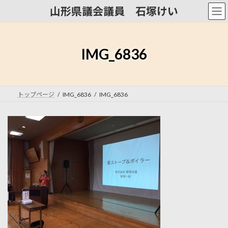
コ
ナ
山形県議会議員 石塚けい
ン
ビ
テ
ゲ
ン
ー
ツ
シ
IMG_6836
へ
ョ
ス
ン
キ
に
ッ
移
トップページ
IMG_6836
IMG_6836
プ
動