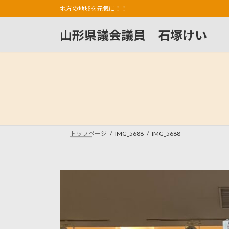
コ
ナ
地方の地域を元気に！！
ン
ビ
テ
ゲ
山形県議会議員 石塚けい
ン
ー
ツ
シ
へ
ョ
ス
ン
キ
に
ッ
移
プ
動
トップページ
IMG_5688
IMG_5688