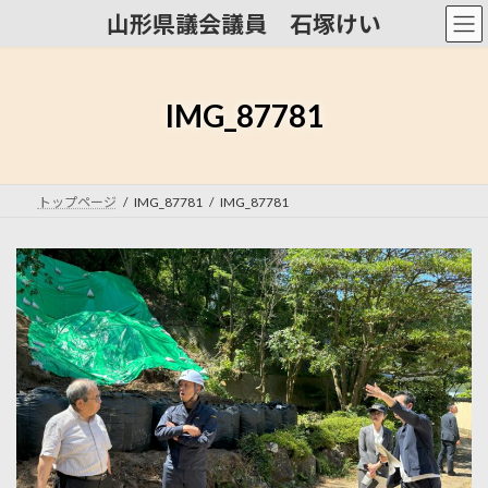
コ
ナ
山形県議会議員 石塚けい
ン
ビ
テ
ゲ
ン
ー
ツ
シ
IMG_87781
へ
ョ
ス
ン
キ
に
ッ
移
トップページ
IMG_87781
IMG_87781
プ
動