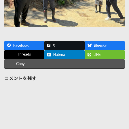
Facebook
X
Bluesky
Threads
Hatena
LINE
Copy
コメントを残す