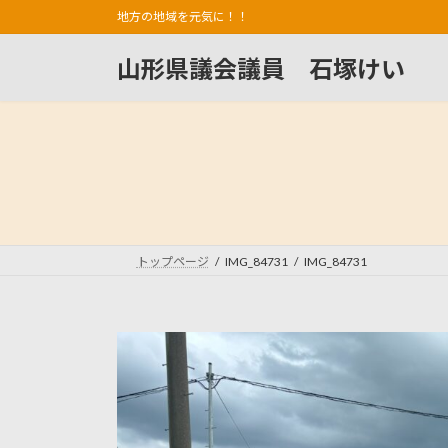
コ
ナ
地方の地域を元気に！！
ン
ビ
テ
ゲ
山形県議会議員 石塚けい
ン
ー
ツ
シ
へ
ョ
ス
ン
キ
に
ッ
移
プ
動
トップページ
IMG_84731
IMG_84731