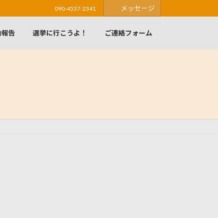
メッセージ
090-4537-2341
動報告
選挙に行こうよ！
ご連絡フォーム